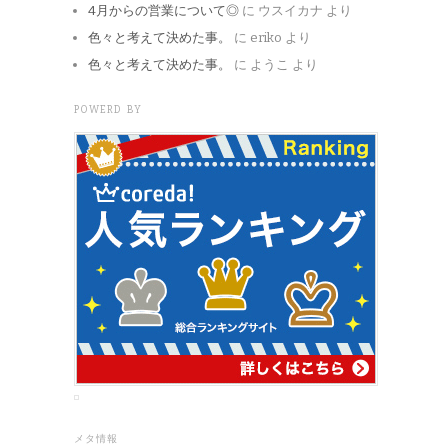
4月からの営業について◎
に
ウスイカナ
より
色々と考えて決めた事。
に
eriko
より
色々と考えて決めた事。
に
ようこ
より
POWERD BY
メタ情報