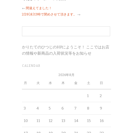
←
間違えてました！
2/28(水)13時で閉めさせて頂きます。
→
かりたてのひつじのHPにようこそ！ ここではお店
の情報や新商品の入荷状況等をお知らせ
CALENDAR
2026年8月
月
火
水
木
金
土
日
1
2
3
4
5
6
7
8
9
10
11
12
13
14
15
16